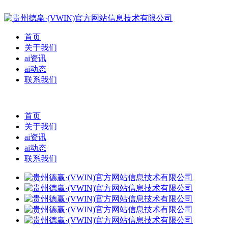
首页
关于我们
ai资讯
ai动态
联系我们
首页
关于我们
ai资讯
ai动态
联系我们