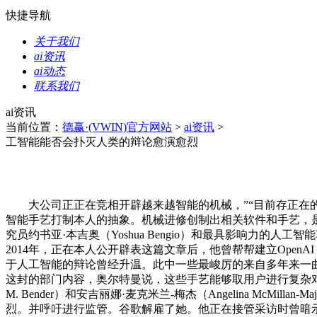
快捷导航
关于我们
ai资讯
ai动态
联系我们
ai资讯
当前位置：
德赢·(VWIN)官方网站
>
ai资讯
>
工智能能否会扑灭人类的辩论愈演愈烈
大公司正正在竞相开辟越来越智能的机械，”“目前存正在的
智能手艺打制本人的抽象。机械进修创制出相关软件和手艺，是由于他
究员约书亚·本吉奥（Yoshua Bengio）和最具影响力的人
2014年，正在本人公开辟表这篇文章后，他曾帮帮建立Ope
于人工智能的辩论曾经升温。此中一些最峻厉的来自多年来一曲
这封的部门内容，奥尔特曼说，这些手艺能够取用户进行复杂对话，谷歌研究
M. Bender）和安吉丽娜·麦克米兰-梅杰（Angelina 
烈。并呼吁进行监管。谷歌解雇了她。他正在接管采访时曾暗示，动