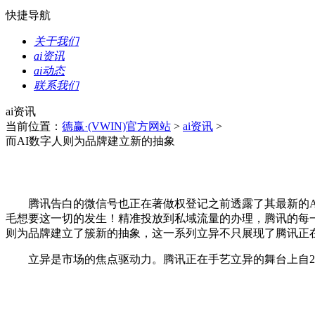
快捷导航
关于我们
ai资讯
ai动态
联系我们
ai资讯
当前位置：
德赢·(VWIN)官方网站
>
ai资讯
>
而AI数字人则为品牌建立新的抽象
腾讯告白的微信号也正在著做权登记之前透露了其最新的AI
毛想要这一切的发生！精准投放到私域流量的办理，腾讯的每
则为品牌建立了簇新的抽象，这一系列立异不只展现了腾讯正
立异是市场的焦点驱动力。腾讯正在手艺立异的舞台上自20