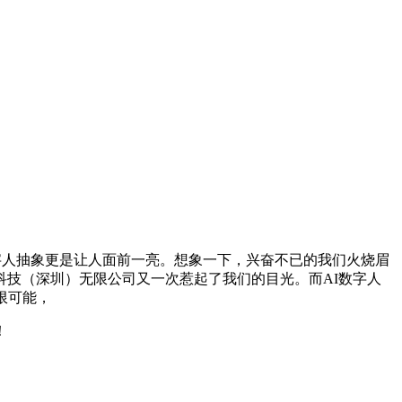
字人抽象更是让人面前一亮。想象一下，兴奋不已的我们火烧眉
技（深圳）无限公司又一次惹起了我们的目光。而AI数字人
限可能，
！