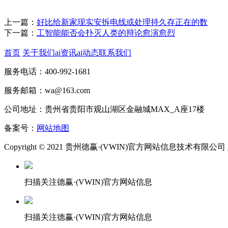
上一篇：
好比给新家现实安拆电线或处理持久存正在的数
下一篇：
工智能能否会扑灭人类的辩论愈演愈烈
首页
关于我们
ai资讯
ai动态
联系我们
服务电话：400-992-1681
服务邮箱：wa@163.com
公司地址：贵州省贵阳市观山湖区金融城MAX_A座17楼
备案号：
网站地图
Copyright © 2021 贵州德赢·(VWIN)官方网站信息技术有限公
扫描关注德赢·(VWIN)官方网站信息
扫描关注德赢·(VWIN)官方网站信息