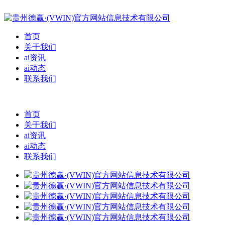
首页
关于我们
ai资讯
ai动态
联系我们
首页
关于我们
ai资讯
ai动态
联系我们