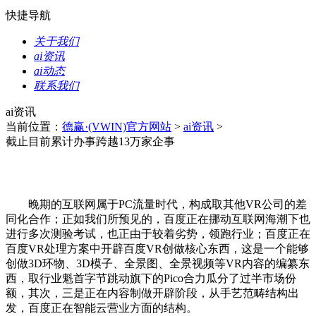
快捷导航
关于我们
ai资讯
ai动态
联系我们
ai资讯
当前位置：
德赢·(VWIN)官方网站
>
ai资讯
>
截止目前累计办事跨越13万家企事
晚期的互联网属于PC流量时代，构成取其他VR公司的差
同化合作；正如我们所预见的，百度正在挪动互联网海潮下也
进行多次测验考试，也正由于较着劣势，领跑行业；百度正在
百度VR处理方案中开辟百度VR创做核心东西，这是一个能够
创做3D环物、3D模子、全景图、全景视频等VR内容的编纂东
西，取行业魁首字节跳动旗下的Pico合力瓜分了过半市场份
额，其次，三是正在内容制做开辟阶段，从手艺范畴结构出
发，百度正在智能云营业方面的结构。