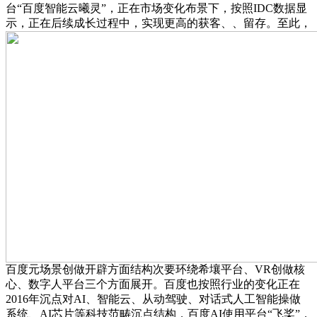
台“百度智能云曦灵”，正在市场变化布景下，按照IDC数据显
示，正在后续成长过程中，实现更高的获客、、留存。至此，
百度元场景创做开辟方面结构次要环绕希壤平台、VR创做核
心、数字人平台三个方面展开。百度也按照行业的变化正在
2016年沉点对AI、智能云、从动驾驶、对话式人工智能操做
系统、AI芯片等科技范畴沉点结构，百度AI使用平台“飞桨”，