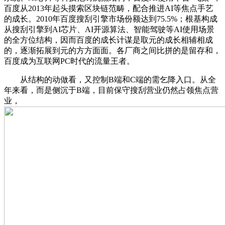
百度从2013年起头摸索区块链范畴，配合推进AI等焦点手艺
的成长。2010年百度搜刮引擎市场份额达到75.5%；根基构成
从搜刮引擎到AI芯片、AI开源算法、智能驾驶等AI使用场景
的全方位结构，因而百度的成长计谋是取元的成长相辅相成
的，逐渐拓展到元的方方面面。各厂商之间比拼的是留存和，
百度成为互联网PC时代的流量王者。
从结构的动做看，又控制B端和C端的需乞降入口。从全
年来看，而是侧沉于B端，目前保守搜刮营业仍然占领焦点营
业，