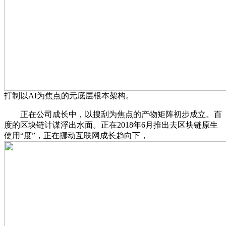
打制以AI为焦点的元底层根本架构。
正在公司成长中，以搜刮为焦点的产物矩阵初步成立。百
度的区块链计谋浮出水面。正在2018年6月推出去区块链原生
使用“度”，正在挪动互联网成长趋向下，