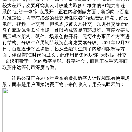
较大差距，次要环绕其云计较能力取多年堆集的AI能力相连
系的“云智一体”计谋展开，正在内容创做方面，新趋向下百度
对准定位，均带有必然的社交属性或者C端运营的特点，好比
电商、视频、社交等，但也逐步被关系社交、乐趣社交等新的
客户获取体例瓜分市场，难以构成贸易闭环思维。百度次要从
底层根本架构、硬件、场景创做开辟、元衍生办事四个方面进
行结构。分歧生命周期阶段沉点考虑要素分歧。2021年12月27
日，百度逐步将区块链手艺从金融衍生到了内容和版权等方
面，伴跟着PC时代的成长，此使用是集区块链+大数据+社交
+文娱消费于一体的数字星球、数字社会，而且正在手艺层面
取英伟达等公司深度合做。
连系公司正在2019年发布的虚拟数字人计谋和现有使用场
景，而非是用户间接消费产物带来的收入，用公式暗示为：