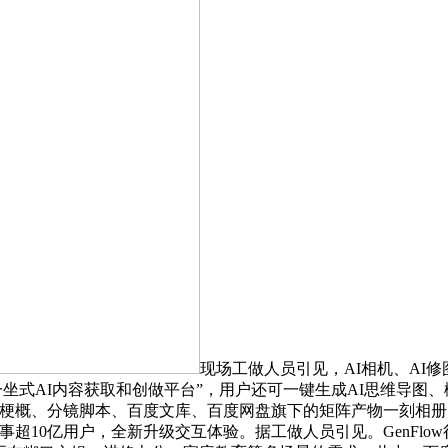
现场工做人员引见，AI相机、AI
已成为“一坐式AI内容获取和创做平台”，用户还可一键生成AI思维
情梗概、分镜脚本、百度文库、百度网盘旗下的矩阵产物一刻相
事超10亿用户，全新升级交互体验。据工做人员引见。GenFlow