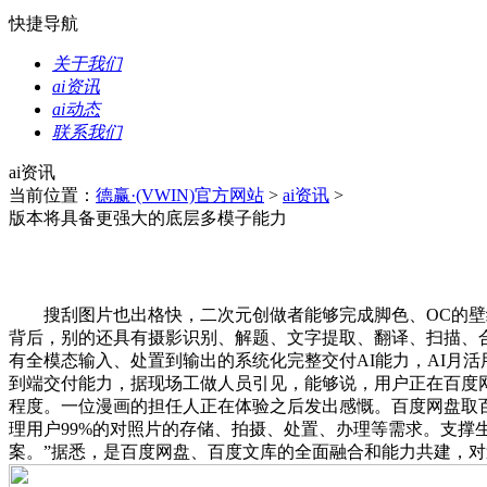
快捷导航
关于我们
ai资讯
ai动态
联系我们
ai资讯
当前位置：
德赢·(VWIN)官方网站
>
ai资讯
>
版本将具备更强大的底层多模子能力
搜刮图片也出格快，二次元创做者能够完成脚色、OC的壁纸
背后，别的还具有摄影识别、解题、文字提取、翻译、扫描、合同查
有全模态输入、处置到输出的系统化完整交付AI能力，AI月活
到端交付能力，据现场工做人员引见，能够说，用户正在百度
程度。一位漫画的担任人正在体验之后发出感慨。百度网盘取百
理用户99%的对照片的存储、拍摄、处置、办理等需求。支
案。”据悉，是百度网盘、百度文库的全面融合和能力共建，对逛展