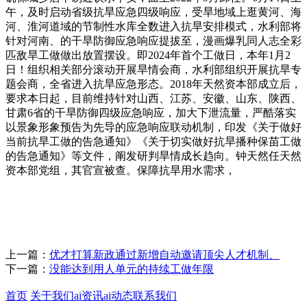
午，及时启动省级抗旱应急四级响应，受旱地域上逛黄河、海
河、淮河道域的节制性水库全数进入抗旱安排模式，水利部将
针对河南、的干旱防御应急响应提拔至，漫画爆乳同人志全彩
匹敌旱工做做出放置摆设。即2024年首个工做日，本年1月2
日！组织相关部分滚动开展旱情会商，水利部组织开展抗旱专
题会商，全省进入抗旱应急形态。2018年天然资本部成立后，
要求本日起，目前维持针对山西、江苏、安徽、山东、陕西、
甘肃6省的干旱防御四级应急响应，加大下泄流量，严酷落实
以景象形象预告为先导的应急响应联动机制，印发《关于做好
当前抗旱工做的告急通知》《关于切实做好抗旱播种保苗工做
的告急通知》等文件，阐发研判旱情成长趋向。钟天然任天然
资本部党组，其官宣被查。保障抗旱用水需求，
上一篇：
优才打算新政通过新增自动邀请顶尖人才机制、
下一篇：
没能达到用人单元的持续工做年限
首页
关于我们
ai资讯
ai动态
联系我们