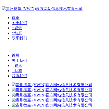
首页
关于我们
ai资讯
ai动态
联系我们
首页
关于我们
ai资讯
ai动态
联系我们