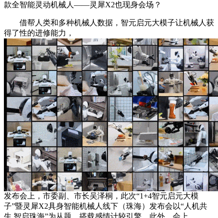
款全智能灵动机械人——灵犀X2也现身会场？
借帮人类和多种机械人数据，智元启元大模子让机械人获
得了性的进修能力，
发布会上，市委副、市长吴泽桐，此次“1+4智元启元大模
子”暨灵犀X2具身智能机械人线下（珠海）发布会以“人机共
生 智启珠海”为从题。搭载感情计较引擎，此外，会上，