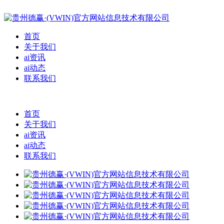
首页
关于我们
ai资讯
ai动态
联系我们
首页
关于我们
ai资讯
ai动态
联系我们