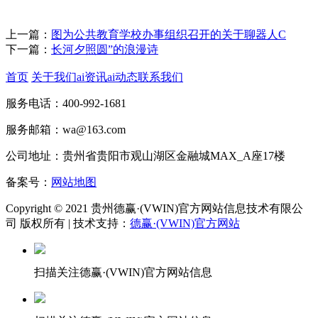
上一篇：
图为公共教育学校办事组织召开的关于聊器人C
下一篇：
长河夕照圆”的浪漫诗
首页
关于我们
ai资讯
ai动态
联系我们
服务电话：400-992-1681
服务邮箱：wa@163.com
公司地址：贵州省贵阳市观山湖区金融城MAX_A座17楼
备案号：
网站地图
Copyright © 2021 贵州德赢·(VWIN)官方网站信息技术有限公
司 版权所有 | 技术支持：
德赢·(VWIN)官方网站
扫描关注德赢·(VWIN)官方网站信息