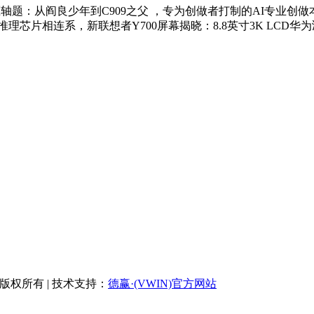
轴题：从阎良少年到C909之父 ，专为创做者打制的AI专业创做
取大模子推理芯片相连系，新联想者Y700屏幕揭晓：8.8英寸3K LCD
司 版权所有 | 技术支持：
德赢·(VWIN)官方网站