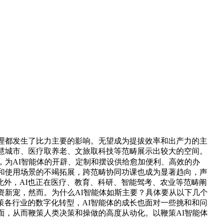
理都发生了比力主要的影响。无望成为提拔效率和出产力的主
聪慧城市、医疗取养老、文旅取科技等范畴展示出较大的空间。
，为AI智能体的开辟、定制和摆设供给愈加便利、高效的办
进和使用场景的不竭拓展，跨范畴协同功课也成为显著趋向，声
外，AI也正在医疗、教育、科研、智能驾考、农业等范畴阐
资新宠，然而。为什么AI智能体如斯主要？具体要从以下几个
策各行业的数字化转型，AI智能体的成长也面对一些挑和和问
面，从而鞭策人类决策和操做的高度从动化。以鞭策AI智能体