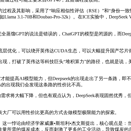
影响，采用了“响应相似性评估（RSE）”和“身份一致性评估（
ama 3.1-70B和Doubao-Pro-32k）。在ICE实验中，D
全蒸馏GPT的说法是错误的，ChatGPT的模型是闭源的，而Deep
从底层优化，可以绕开英伟达CUDA生态，可以大幅提升国产芯片
的出现，打破了英伟达等科技巨头“堆积算力”的路径，也就是说，
”才能提高AI模型能力，但Deepseek的出现走出了另一条路
eek的出现我们会发现这条路的性价比不高。
入的需求将大幅下降，但也有观点认为，DeepSeek表现固然优
大厂可以用性价比更高的方式去做模型极限能力的探索。
一悖论由经济学家威廉•斯坦利•杰文斯提出，核心观点是：
作量所需的煤炭成本，反而刺激了更多的工业活动，导致煤炭的