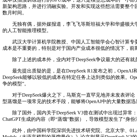
新架构思路，并进行消融实验。开发和实现这些想法需要整个团队投入大量
数月时间。
无独有偶，据外媒报道，李飞飞等斯坦福大学和华盛顿大学的研究人
的人工智能推理模型。
武汉大学计算机学院教授、中国人工智能学会心智计算专委会副主
成本是不重要的，特别是对于国内产业成本很低的情况下，前
除了上述的成本外，业内对于DeepSeek争议最大的还有
最先提出质疑的是，是在DeepSeek R1发布之初，OpenAI和微
DeepSeek能够以较低的成本在特定任务上达到类似的效果。Op
争的模型”。
对于DeepSeek爆火之下，马斯克一直罕见地并未发表评论，却
型蒸馏是一项常见的技术手段，能够将OpenAI中的大量数据迅速提
除了国外，国内关于DeepSeek V3曾在测试中出现过异常：该
ChatGPT生成的内容（即“蒸馏”数据），导致模型发生了“身份
此外，由中国科学院深圳先进技术研究院、北京大学、01.AI、南方科技大学、Le
Models（大语言模型的蒸馏量化）》论文则显示DeepSeek 