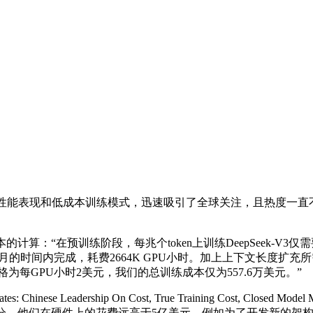
人的性能表现和低成本训练模式，迅速吸引了全球关注，且热度一
“在预训练阶段，每兆个token上训练DeepSeek-V3仅需要18
间内完成，耗费2664K GPU小时。加上上下文长度扩充所需的11
赁价格为每GPU小时2美元，我们的总训练成本仅为557.6万美元。”
ese Leadership On Cost, True Training Cost, Close
部分，他们在硬件上的花费远高于5亿美元。例如为了开发新的架