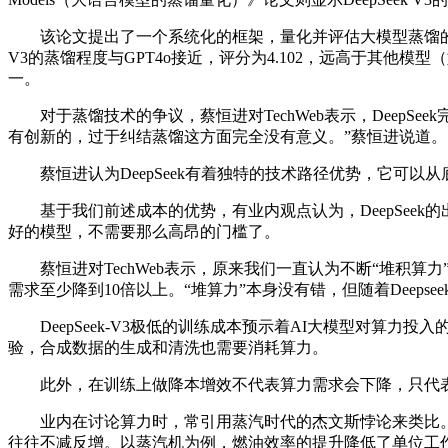
该论文提出了一个系统化的框架，量化并评估大模型蒸馏的过程及其
V3的蒸馏程度与GPT4o接近，评分为4.102，远高于其他模型（如Ll
一。
对于蒸馏技术的争议，蔡恒进对TechWeb表示，DeepSeek完
有创新的，过于纠结蒸馏这方面完全没有意义。”蔡恒进说道。
蔡恒进认为DeepSeek有着独特的技术路径优势，它可以
基于我们前述成本的优势，有业内观点认为，DeepSeek
好的模型，不需要那么高昂的门槛了。
蔡恒进对TechWeb表示，原来我们一直认为不断“堆积算力
需求至少降到10倍以上。“堆算力”本身没有错，但随着Deeps
DeepSeek-V3极低的训练成本预示着AI大模型对算力投
验，合成数据的生成和清洗也需要消耗算力。
此外，在训练上做降本增效不代表算力需求会下降，只代表
业内在讨论算力时，常引用蒸汽时代的杰文斯悖论来类比。这
往往不减反增。以蒸汽机为例，燃油效率的提升降低了单位工