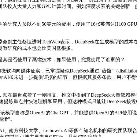
人力和GPU计算时间。例如深度求索的关键创新—多头潜在注意力机制（
员以不到50美元的费用，使用了16张英伟达H100 GPU，耗
任蔡恒进对TechWeb表示，DeepSeek在生成模型的
期做研究的成本也会比美国低很多。
就是其是否使用了蒸馏技术，如果使用，究竟使用了谁家的？
软均向媒体证实，已掌握疑似DeepSeek通过“蒸馏”（distilla
enAI虽未进一步提供证据的细节，但根据其服务条款，用户不得“复
在最近点赞了一则推文。推文中提到了DeepSeek大量依赖模型蒸
炼重点并快速理解和应用，但这种模式只能让DeepSeek接近Ope
模型自称是OpenAI的ChatGPT，并能提供OpenAI的A
混淆”。
ibowitz AI等多个知名机构的研究团队联合发表的《Distillation 
V3的蒸馏过程可能主要来自GPT4o，且蒸馏程度较高。