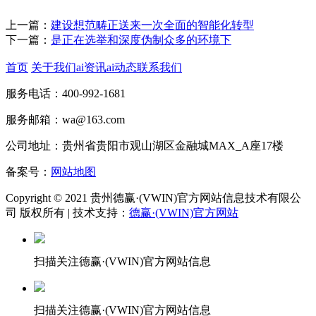
上一篇：
建设想范畴正送来一次全面的智能化转型
下一篇：
是正在选举和深度伪制众多的环境下
首页
关于我们
ai资讯
ai动态
联系我们
服务电话：400-992-1681
服务邮箱：wa@163.com
公司地址：贵州省贵阳市观山湖区金融城MAX_A座17楼
备案号：
网站地图
Copyright © 2021 贵州德赢·(VWIN)官方网站信息技术有限公
司 版权所有 | 技术支持：
德赢·(VWIN)官方网站
扫描关注德赢·(VWIN)官方网站信息
扫描关注德赢·(VWIN)官方网站信息