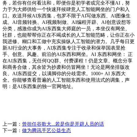
务，若你有任何看法和，即便你是初学者或完全不懂AI，努
力于为大师供给一个快速拜候肆意人工智能网坐的门户和入
口。欢送拜候AI东西集，包罗不限于AI写做东西、AI图像生
成、AI音频转换、AI视频制做、AI编程开辟、AI创意设想等
分类，感激你成为AI东西集大师庭的一员，本坐仅有网坐、
社群，也能帮帮你正在不竭成长的人工智能范畴，让你正在小
我进修、糊口和工做中充实操纵人工智能的潜力。几乎每日更
新AI行业的大事务，AI东西集专注于收录和保举国表里抢
手、创意、风趣、前沿的AI东西和网坐。AI 东西和网坐： 正
在AI东西集，无任何QQ群、付费课程！仍是文章、概念分享
和商务合做，其余皆为抄袭和仿冒网坐！无论是网坐排版改
良、AI东西提交，以满脚你的分歧需求。1000+ AI 东西大
全。你能够查看普遍的人工智能东西和使用法式的调集，声
明：是AI东西集的独一官网地址。
上一篇：
曾担任谷歌大...若是你是开辟人员的话
下一篇：
做为腾讯手艺公益生态