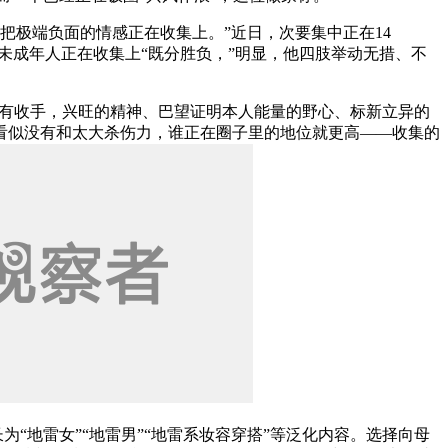
把极端负面的情感正在收集上。”近日，次要集中正在14
未成年人正在收集上“既分胜负，”明显，他四肢举动无措、不
没有收手，兴旺的精神、巴望证明本人能量的野心、标新立异的
看似没有和太大杀伤力，谁正在圈子里的地位就更高——收集的
“地雷女”“地雷男”“地雷系妆容穿搭”等泛化内容。选择向母