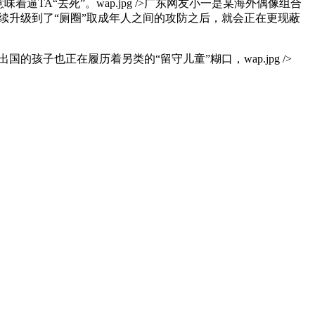
A“去死”。wap.jpg />广东网友小一是某海外偶像组合
续升级到了“厕圈”取成年人之间的攻防之后，就会正在更现蔽
子也正在履历着另类的“留守儿童”糊口，wap.jpg />