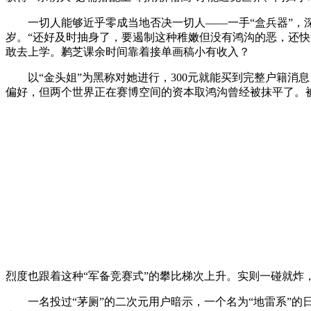
一切人能够近乎零成当地否决一切人——一手“盒兵器”，深度
岁。“还好及时抽身了，要遏制这种稚嫩但没有鸿沟的恶，还快
敢去上学。鹣芝课余时间靠着接单画稿小有收入？
以“金头姐”为黑称对她进行，300元就能买到完整户籍消
偏好，但两个世界正在赛博空间的资本取鸿沟曾经被抹平了。
烈度也跟着这种“军备竞赛式”的攀比梯次上升。实则一碰就炸，2
一名投过“茅厕”的二次元用户暗示，一个名为“地雷系”的日