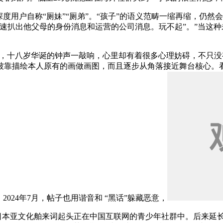
用户自称“厕妹”“厕弟”。“孩子”的语义范畴一缩再缩，仍然会
速扒出他父母的身份消息和运营的公司消息。玩不起”。”当这种
息，十八岁华诞的钟声一敲响，心里却有着很多心理妨碍，不只
被靠描绘本人原有的画做画图，而且逐步从角落接近舞台核心。
024年7月，帖子也用谐音和 “黑话”躲藏恶意，
本亚文化舶来词起头正在中国互联网的青少年社群中。后来延长为