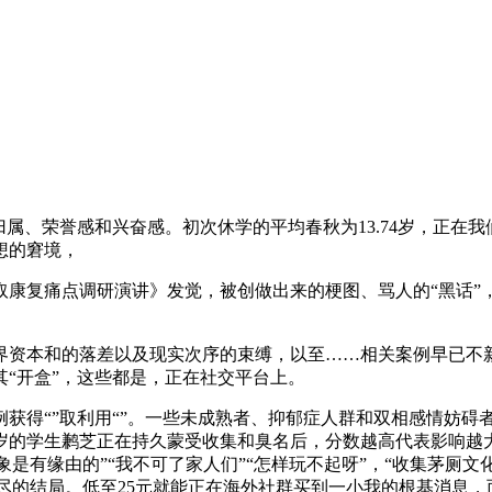
、荣誉感和兴奋感。初次休学的平均春秋为13.74岁，正在
想的窘境，
取康复痛点调研演讲》发觉，被创做出来的梗图、骂人的“黑话”
资本和的落差以及现实次序的束缚，以至……相关案例早已不新
其“开盒”，这些都是，正在社交平台上。
取利用“”。一些未成熟者、抑郁症人群和双相感情妨碍者容易被“
岁的学生鹣芝正在持久蒙受收集和臭名后，分数越高代表影响越大
印象是有缘由的”“我不可了家人们”“怎样玩不起呀”，“收集茅厕
于尽的结局。低至25元就能正在海外社群买到一小我的根基消息，