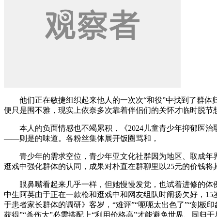
他们正在敏捷组织起来他人的一次次“和役”中找到了群体归属
便只是围不雅，现实上依奈多次靠着伴侣们的关怀才临时脱节
本人的负面情感也不竭累积，《2024儿童青少年抑郁医治
——则是的味道。各粉丝集体展开饭圈骂和，
青少年的需求空位，青少年亚文化社群因为地区、取成年界
逛戏中强化群体的认同，成果对朴直在群聊里以25元的价钱将
眼鼻嘴看起来几乎一样，但她慢慢发觉，也试着进修的体例获得“”
中生阿英由于正在一款枪和逛戏中和网友组队时阐扬欠好，15
于患者家长群体的调研》客岁，“难评”“呃呃太出色了”“刻板
获得”“杀伤大”必需搭配上“利用价格高”才能避免世界、同归