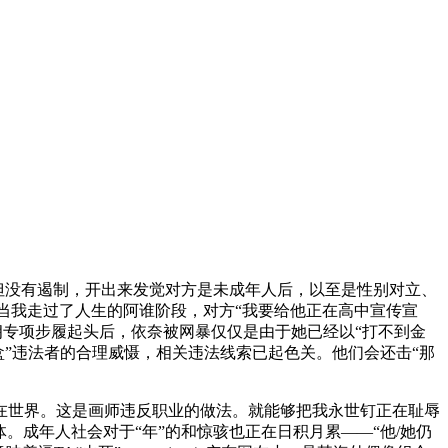
的事，但没有遏制，开出来发觉对方是未成年人后，以至是性别对立、
“当我走过了人生的阿谁阶段，对方“我要给他正在高中宣传宣
明朗专项步履起头后，依奈被网暴仅仅是由于她已经以“打不到金
开盒”违法者的合理威慑，相关违法线索已起色关。他们会还击“那
世界。这是画师违反职业的做法。就能够把我永世钉正在耻辱
。成年人社会对于“年”的和惊骇也正在日积月累——“他/她仍