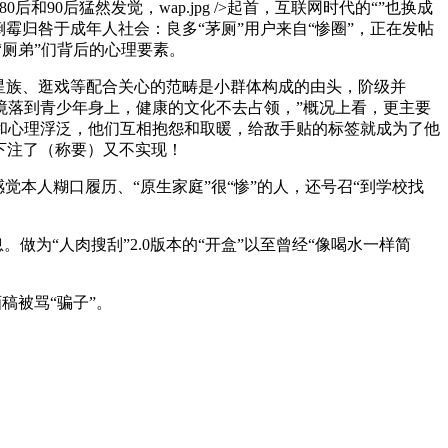
和90后猛然发觉，wap.jpg />起首，互联网时代的“”也换成
霉归咎于成年人社会：良多“茅厕”用户来自“惨圈”，正在发帖
“厕弟”们背后的心理要素。
星族、逛戏等配合关心的范畴是小群体构成的由头，阶级并
窘境落到青少年身上，健康的文化不去占领，”概况上看，更主要
和心理浮泛，他们互相抱怨和取暖，给敌手贴的标签就成为了他
下注了（称要）又不实现！
本人糊口履历、“原生家庭”很“惨”的人，还号召“到学校找
为“人肉搜刮”2.0版本的“开盒”以至曾经“像喝水一样简
稿被骂“骗子”。