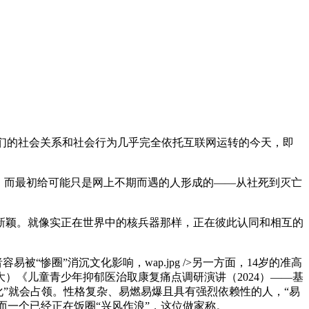
我们的社会关系和社会行为几乎完全依托互联网运转的今天，即
，而最初给可能只是网上不期而遇的人形成的——从社死到灭亡
颖。就像实正在世界中的核兵器那样，正在彼此认同和相互的
惨圈”消沉文化影响，wap.jpg />另一方面，14岁的准高
）《儿童青少年抑郁医治取康复痛点调研演讲（2024）——基
文化”就会占领。性格复杂、易燃易爆且具有强烈依赖性的人，“易
而一个已经正在饭圈“兴风作浪”，这位做家称。