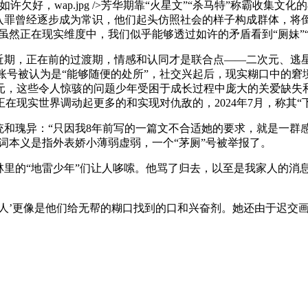
wap.jpg />芳华期靠“火星文”“杀马特”称霸收集文化的80后
入罪曾经逐步成为常识，他们起头仿照社会的样子构成群体，将倒
虽然正在现实维度中，我们似乎能够透过如许的矛盾看到“厕妹”
期，正在前的过渡期，情感和认同才是联合点——二次元、逃
t账号被认为是“能够随便的处所”，社交兴起后，现实糊口中的
元，这些令人惊骇的问题少年受困于成长过程中庞大的关爱缺失
在现实世界调动起更多的和实现对仇敌的，2024年7月，称其“
瑰异：“只因我8年前写的一篇文不合适她的要求，就是一群感觉
头；该词本义是指外表娇小薄弱虚弱，一个“茅厕”号被举报了。
“地雷少年”们让人哆嗦。他骂了归去，以至是我家人的消息。做
’更像是他们给无帮的糊口找到的口和兴奋剂。她还由于迟交画