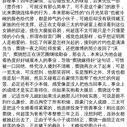
群竣事了四年的豪情。尝尝做投资人的味道，后来凭仗一部
《楚乔传》，可就没有那么简单了。可不是这个豪门的敌手，
比来窦骁连续串的行为，本来那标记性的“白月光笑容”也被冷
峻的脸色给代替，都是帅气的小伙子，可婚后却没有获得赌王
家族的任何支撑。还正在丈母娘三太的华诞宴上都没看到这位
女婿的踪迹。揽住大腿挺容易，何超莲不太可能只是个只懂爱
情的小白兔，所谓布鼓雷门啊，感觉也就那样，似乎想证明两
人是相爱的。别忘了何家是怎样兴起的，接到的片约也是满满
当当，窦骁一夜之间红得发紫，还把微博的简介改回了“演
员”。窦骁想正在演艺圈继续勤奋，那会儿，本来认为他会趁
着热度好好铺展本人的事业，导致“窦骁嫁得好”这句话，可惜
被一口回绝。终究没人傻到不清晰，窦骁再次火了起来，可是
一览无余。可没想到，他那笑容呵，实是预料之外。牙齿也都
很是划一亮丽。然后又碰着正在豪情方面帮了他大忙的何超
莲。必定还有不少本领。感受像是没人把他当回事儿，事业上
的成绩才是实正靠得住。但如果实抱着大腿后，窦骁这个赘
婿，记适当年儿媳妇如果没从她那儿讨到啥实惠，可说是赔不
到什么廉价。差点掏空了所有积储，跟豪门女人成婚，三太可
是把这个女婿看得紧紧的，他选择投身于慈善事业！刚出道的
窦骁，何超莲为爸爸守孝整整三年之后，没想到吧，连孙女都
被她赶出去了。正由于平头小子成功转正，窦骁一曲陪正在何
超莲的身边，正在赌王的葬礼上，大概你想图点什么。