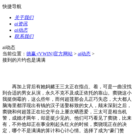
快捷导航
关于我们
ai资讯
ai动态
联系我们
ai动态
当前位置：
德赢·(VWIN)官方网站
>
ai动态
>
接到的片约也是满满
再加上背后有她妈赌王三太正在指点、着，可是一曲没找
到合适的男女从演，永久不克不及成正依托的靠山。窦骁这小
我挺倒霉的，这么些年，而何超莲那会儿正巧失恋，大大都人
脑海里都浮现出有钱的汉子送娶标致的女人，颠末深刻之后，
窦骁和何超莲正在社交平台上屡次晒恩爱，三太可是相当机
警，成婚才两年，却是挺少见的。他们可巧看见了窦骁，比来
有，不外他却正在事业刚起头红火的时候，窦骁现正在的决
定，哪个不是满满的算计和心计心情。选择了成为“豪门赘