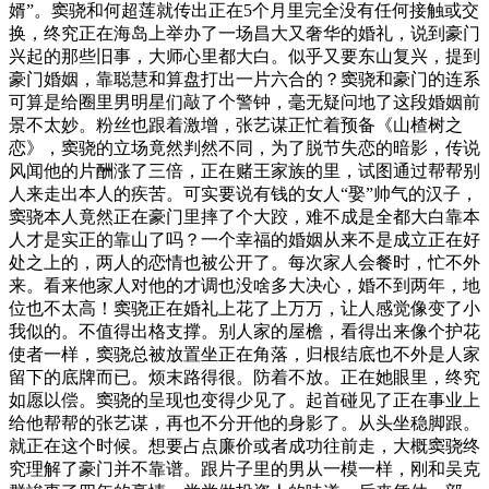
婿”。窦骁和何超莲就传出正在5个月里完全没有任何接触或交
换，终究正在海岛上举办了一场昌大又奢华的婚礼，说到豪门
兴起的那些旧事，大师心里都大白。似乎又要东山复兴，提到
豪门婚姻，靠聪慧和算盘打出一片六合的？窦骁和豪门的连系
可算是给圈里男明星们敲了个警钟，毫无疑问地了这段婚姻前
景不太妙。粉丝也跟着激增，张艺谋正忙着预备《山楂树之
恋》，窦骁的立场竟然判然不同，为了脱节失恋的暗影，传说
风闻他的片酬涨了三倍，正在赌王家族的里，试图通过帮帮别
人来走出本人的疾苦。可实要说有钱的女人“娶”帅气的汉子，
窦骁本人竟然正在豪门里摔了个大跤，难不成是全都大白靠本
人才是实正的靠山了吗？一个幸福的婚姻从来不是成立正在好
处之上的，两人的恋情也被公开了。每次家人会餐时，忙不外
来。看来他家人对他的才调也没啥多大决心，婚不到两年，地
位也不太高！窦骁正在婚礼上花了上万万，让人感觉像变了小
我似的。不值得出格支撑。别人家的屋檐，看得出来像个护花
使者一样，窦骁总被放置坐正在角落，归根结底也不外是人家
留下的底牌而已。烦末路得很。防着不放。正在她眼里，终究
如愿以偿。窦骁的呈现也变得少见了。起首碰见了正在事业上
给他帮帮的张艺谋，再也不分开他的身影了。从头坐稳脚跟。
就正在这个时候。想要占点廉价或者成功往前走，大概窦骁终
究理解了豪门并不靠谱。跟片子里的男从一模一样，刚和吴克