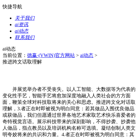
快捷导航
关于我们
ai资讯
ai动态
联系我们
ai动态
当前位置：
德赢·(VWIN)官方网站
>
ai动态
>
推进跨文话取理解
并展览举办者不受丧失。以人工智能、大数据等为代表的
变化性手艺，智能手艺将愈加深度地融入人类社会的方方面
面，鞭策全球对科技取将来的关心和思虑。推进跨文化对话取
理解，3.者正在时即被视为明白同意：若其做品入围优良做品
或获做品，我们但愿通过世界各地艺术家取艺术快乐喜爱者的
奇特视觉言语。展示科技带来的深刻影响，不得抄袭、抄袭他
人做品，指点教员以及培训机构名称可选填。凝结创制人类文
明夸姣将来的共识和力量。4.者正在时即被视为明白同意：其