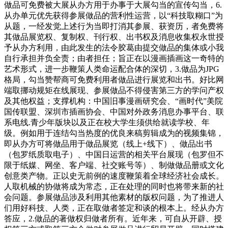
做品可免费被大展从办方用于办事于大展勾当的宣传勾当，6.
从办单元优先获得参展做品的营利性运营，以“科技取糊口”为
从题，一经发觉上述行为当即打消其参展、获资历，者免费将
其做品展览权、复制权、刊行权、出书权及消息收集权永世授
予从办方利用，由此发生的法令胶葛由提交做品的集体或小我
自行承担并负全责；由者担任；旨正在以漫画插画这一奇特的
艺术形式，进一步鞭策人类命运配合体的深切，3.做品为JPG
格局，勾当赞帮商可免费利用者做品进行展览和出书。好比网
端取挪动规矩在线展现、参展做品不得侵害第三方的学问产权
及其他权益；支撑机构：中国旧事漫画研究会、“画时代”美院
国传联盟、深圳市插画协会、中国对外政务消息办事平台、联
系电线.青少年版块以及正在校大学生须供给就读学校、年
级。例如用于连结勾当热度的优良来稿剪辑成为的视频集锦，
即从办方可将做品用于做品展览（线上+线下）、做品出书
（包罗纸质取电子）、中国日运营的相关平台展现（包罗但不
限于纸媒、网坐、客户端、社交账号等）、制做做品册或文化
创意类产物。正以史无前例的速度鞭策着全球经济社会成长。
人取机械的协做将成为常态，正在处理的同时也将带来新的社
会问题。参展做品涉及利用其他素材的版权问题，为了推进人
们用好科技、人类，正在取做者签定和谈的根本上。经从办方
答应，2.做品的著做权归做者所有。近年来，可自从开辟、授