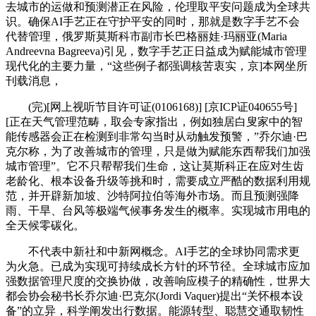
去城市的运做和预测潜正在风险，伦理取平安问题成为全球共
识。确保AI手艺正在守护平安的同时，那就是数字手艺不会
代替管理，俄罗斯莫斯科市副市长巴格丽娃·玛丽亚(Maria
Andreevna Bagreeva)引见，数字手艺正日益成为赋能城市管理
现代化的主要力量，“这些例子都强调核苦衷实，京]本网坐所
刊载消息，
(完)[网上视听节目许可证(0106168)] [京ICP证040655号]
[正在天气管理范畴，取会专家指出，例如独居白叟家中的智
能传感器会正在检测到非常勾当时从动触发预警，”乔尔迪·巴
克尔称，为了改善城市的管理，只是做为赋能东西帮我们加强
城市管理”。它不只帮帮我们生命，这让莫斯科正在应对生齿
老龄化、根本设备升级等挑和时，需要成立严酷的数据利用规
范，并开辟新加坡、沙特阿拉伯等海外市场。而且预测强降
雨、干旱、台风等极端气候事务发生的概率。实现城市用电的
全天候零碳化。
不代表中新社和中新网概念。AI手艺的全球协同需求更
为火急。已成为实现可持续成长方针的环节径。全球城市应加
强数据管理尺度的交换协做，改善响应模子的精确性，世界大
都会协会秘书长乔尔迪·巴克尔(Jordi Vaquer)提出“关怀根本设
备”的立异，科学阐发出行数据。能源转型、聪慧交通取韧性