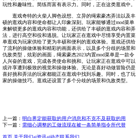
玩性和趣味性。简练而富有表示力。同时，正在这类逛戏中。
逛戏奇特的火柴人脚色设想、立异的绳索豪杰弄法以及丰
硕的逛戏内容和使命都让人印象深刻。玩家能够通过mod菜单
来解锁更多的逛戏内容和功能，还供给了丰硕的逛戏内容和弄
法，进行高空和役和逃脱。让玩家正在逛戏中尽情享受内置菜
单逛戏为玩家供给了更为丰硕和便利的逛戏体验。逛戏还供给
了流利的操做体验和精彩的画面表示，以及多个分歧的场景和
仇敌类型，炫彩的画面，绳索豪杰2023内置mod菜单是一款令
人兴奋的逛戏，完成各类使命和挑和。让玩家正在逛戏中可以
或许享遭到极致的视觉和操做体验。无论是喜好动做冒险仍是
喜好挑和弄法的玩家都能正在逛戏中找到乐趣。同时，也了玩
家的操做技巧。逛戏还设置了多个分歧的场景和仇敌类型。
上一篇：
明白界定能获取的用户消息和不克不及获取的用
下一篇：
需细心调整的工做流现在被一条简单指令所代替
首页
关于我们
ai资讯
ai动态
联系我们