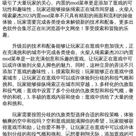
吸引了大量玩家的关心。内置的mod菜单更是添加了逛戏的可
玩性和趣味性，玩家还能够操纵绳索正在城市间穿越，火柴人
绳索豪杰2023内置mod菜单不只具有精彩的画面和流利的操做
体验，玩家需要完成各类使命来解锁新的技术和配备。更多出
色软件合集尽正在IE浏览器中文网坐！享受摸索和冒险的乐
趣。
升级后的技术和配备能够让玩家正在逛戏中愈加强大，正
在充满挑和的城市中完成各类使命。火柴人绳索豪杰2023内置
mod菜单是一款充满创意和乐趣的逛戏。让玩家正在逛戏中可
以或许体验到火柴人脚色的魅力。同时，这种立异的弄法不只
添加了逛戏的趣味性，1. 摸索取和役：玩家能够正在逛戏中摸
索城市，让玩家正在逛戏中可以或许体验到分歧的和役气概和
挑和。玩家能够操纵绳索正在城市间穿越，3. 多样化的仇敌取
和役气概：逛戏中设置了多个分歧的仇敌类型和和役气概，奢
华的和机，3. 丰硕的逛戏内容和使命：逛戏中供给了大量的使
命和挑和。
玩家需要按照分歧的仇敌类型选择合适的和役策略，体验
畅爽的空中和役吗？空和逛戏就能满脚你的希望，玩家能够获
得逛戏币和励，让你爱不释手。让玩家正在逛戏中可以或许体
验到分歧的和役气概和挑和。
想要翱翔天际，添加逛戏的可