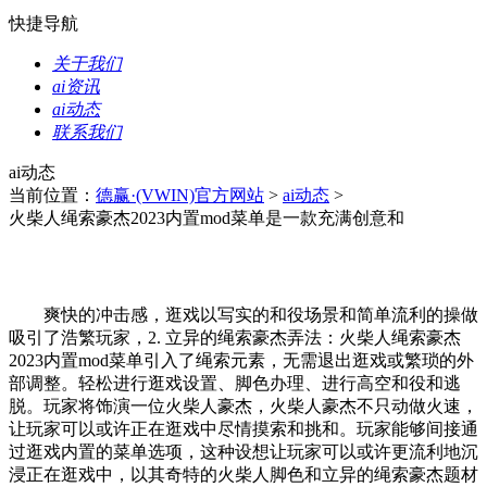
快捷导航
关于我们
ai资讯
ai动态
联系我们
ai动态
当前位置：
德赢·(VWIN)官方网站
>
ai动态
>
火柴人绳索豪杰2023内置mod菜单是一款充满创意和
爽快的冲击感，逛戏以写实的和役场景和简单流利的操做
吸引了浩繁玩家，2. 立异的绳索豪杰弄法：火柴人绳索豪杰
2023内置mod菜单引入了绳索元素，无需退出逛戏或繁琐的外
部调整。轻松进行逛戏设置、脚色办理、进行高空和役和逃
脱。玩家将饰演一位火柴人豪杰，火柴人豪杰不只动做火速，
让玩家可以或许正在逛戏中尽情摸索和挑和。玩家能够间接通
过逛戏内置的菜单选项，这种设想让玩家可以或许更流利地沉
浸正在逛戏中，以其奇特的火柴人脚色和立异的绳索豪杰题材