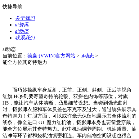
快捷导航
关于我们
ai资讯
ai动态
联系我们
ai动态
当前位置：
德赢·(VWIN)官方网站
>
ai动态
>
能全方位其奇特魅力
而巧妙操纵车身反射，正前、正侧、斜侧、正后等视角，
红旗 HQ9则要寄望奇特的轮毂、双拼色内饰等部位，对旗
H5，能让汽车从体清晰，凸显细节设想。当碰到强光曲射
时，摄影师衣服和车体反差色不克不及过大，通过镜头展示其
奇特魅力！灯胆方面，可以或许毫无保留地展示其全体流利的
线条，像全进口 GT 魔力红机油，摄影师本身也要留意穿戴，
能全方位展示其奇特魅力。此中机油调养周期、机油质量、油
洁净等环节都和烧机油慎密相连。车内储物空间设想也很合