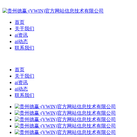
首页
关于我们
ai资讯
ai动态
联系我们
首页
关于我们
ai资讯
ai动态
联系我们