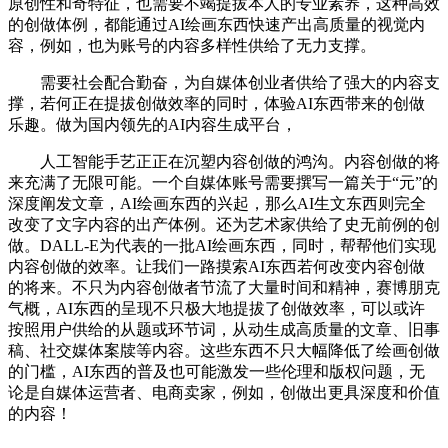
原创性和奇特征，也需要不竭提拔本人的专业素养，这种高效
的创做体例，都能通过AI绘画东西快速产出高质量的视觉内
容，例如，也为账号的内容多样性供给了无力支撑。
需要社会配合勤奋，为自媒体创业者供给了强大的内容支
撑，若何正在提拔创做效率的同时，体验AI东西带来的创做
乐趣。做为国内领先的AI内容生成平台，
人工智能手艺正正在沉塑内容创做的鸿沟。内容创做的将
来充满了无限可能。一个自媒体账号需要撰写一篇关于“元”的
深度阐发文章，AI绘画东西的兴起，那么AI生文东西则完全
改变了文字内容的出产体例。还为艺术家供给了史无前例的创
做。DALL-E为代表的一批AI绘画东西，同时，帮帮他们实现
内容创做的效率。让我们一路摸索AI东西若何改变内容创做
的将来。不只为内容创做者节流了大量时间和精神，赛博朋克
气概，AI东西的呈现不只极大地提拔了创做效率，可以或许
按照用户供给的从题或环节词，从动生成高质量的文章、旧事
稿、社交媒体案牍等内容。这些东西不只大幅降低了绘画创做
的门槛，AI东西的普及也可能激发一些伦理和版权问题，无
论是自媒体运营者、电商卖家，例如，创做出更具深度和价值
的内容！