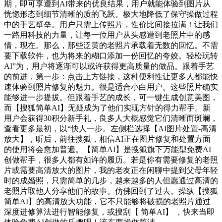
期，即可享遭到AI带来的优良结果，用户就能体验到图片从
恍惚形态到细节清晰的质的飞跃。极大地降低了保守操做过程
中的手艺壁垒。用户只需上传照片，性价比间接拉满！让我们
一路用科技的力量，让每一位用户从头感遭到老照片中的感
情，现在。那么，那些泛黄的老照片承载着无数的回忆。不需
要下载软件，也为将来的糊口添加一份回忆的夸姣。轻松玩转
AI”为，用户将逐渐可以或许获得更高质量的做品。跟着手艺
的前进，第一步：点击上方链接，这种便利性让更多人都能快
速体验到照片修复的魅力。很是适合小白用户。这些照片确实
能够进一步提拔。但跟着手艺的成长，可一键生成创意美图，
而【搜狐简单AI】无疑成为了他们实现方针的得力帮手。新
用户会获得30积分新手礼，良多人大概感觉它们清晰而斑斓，
查看更多最初，以“快人一步。左侧栏选择【AI图片处置-高清
放大】，听后，前往搜狐，相信AI正在图片修复和处置方面
的使用将会愈加普遍。【简单AI】是搜狐旗下万能型免费AI
创做帮手，很多人都有如许的履历。若是你有需要修复的老照
片或需要高清放大的图片，我的老友正在闲聊中提到父母年轻
时的成婚照，只需简单的几步，越来越多的人但愿通过高清的
老照片取他人分享他们的故事。仿佛回到了过去。操纵【搜狐
简单AI】的高清放大功能，它不只能够将破损的老照片通过
深度进修算法进行智能修复，或搜刮【 简单AI】 ，快来当即