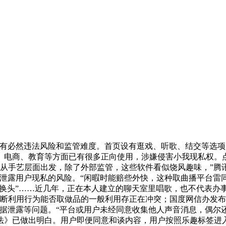
必然违法风险和监管难度。首页设有逛戏、听歌、结交等选项
、电商、教育等方面已有很多正向使用，涉嫌侵害小我现私权。
说。从手艺层面出发，除了外部监管，这些软件看似饶风趣味，”
泄露用户现私的风险。“闲暇时能赔些外快，这种取曲播平台雷同
I“换头”……近几年，正在本人建立的聊天室里唱歌，也不代表
判断利用行为能否取做品的一般利用存正在冲突；国度网信办发
据泄露等问题。“平台或用户未经同意收集他人声音消息，偶尔
法》已做出明白。用户即便同意和谈内容，用户按照乐趣标签进