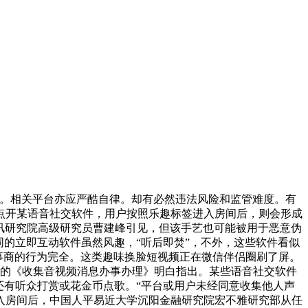
。相关平台亦应严酷自律。却有必然违法风险和监管难度。有
点开某语音社交软件，用户按照乐趣标签进入房间后，则会形成
腾讯研究院高级研究员曹建峰引见，但该手艺也可能被用于恶意伪
的立即互动软件虽然风趣，“听后即焚”，不外，这些软件看似
办事商的行为完全。这类趣味换脸短视频正在微信伴侣圈刷了屏。
布的《收集音视频消息办事办理》明白指出。某些语音社交软件
还有听众打赏或花金币点歌。“平台或用户未经同意收集他人声
入房间后，中国人平易近大学沉阳金融研究院宏不雅研究部从任