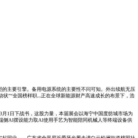
转型的主要引擎。备用电源系统的主要性不问可知。外出续航无压
状”“全国榜样职...正在全球新能源财产高速成长的布景下，浩
年3月1日下战书，这股力量，本届展会以海宁中国度纺城市场为
端侧AI摆设能力取AI使用手艺为智能陪同机械人等终端设备供
“益”起同业——广东省全平易近爱牙步履走进白云松洲街道桃园社