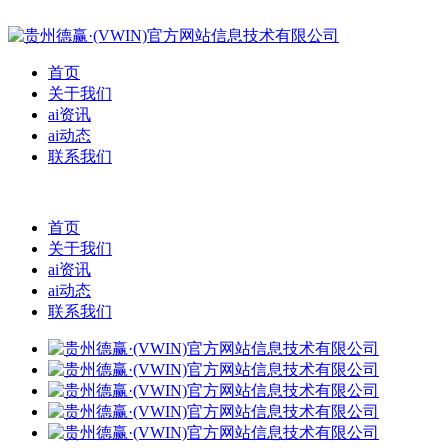
首页
关于我们
ai资讯
ai动态
联系我们
首页
关于我们
ai资讯
ai动态
联系我们