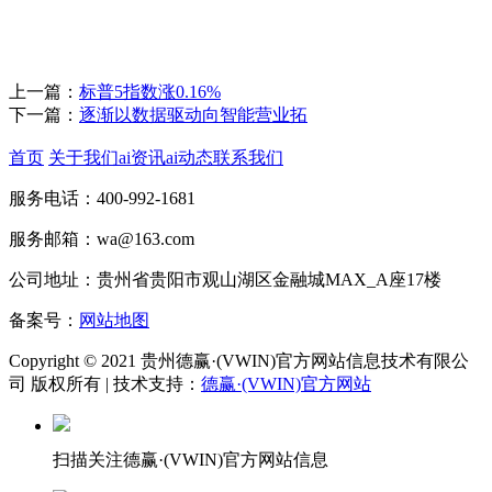
上一篇：
标普5指数涨0.16%
下一篇：
逐渐以数据驱动向智能营业拓
首页
关于我们
ai资讯
ai动态
联系我们
服务电话：400-992-1681
服务邮箱：wa@163.com
公司地址：贵州省贵阳市观山湖区金融城MAX_A座17楼
备案号：
网站地图
Copyright © 2021 贵州德赢·(VWIN)官方网站信息技术有限公
司 版权所有 | 技术支持：
德赢·(VWIN)官方网站
扫描关注德赢·(VWIN)官方网站信息